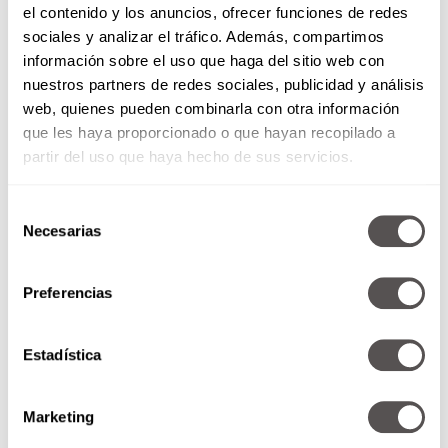
el contenido y los anuncios, ofrecer funciones de redes
sociales y analizar el tráfico. Además, compartimos
información sobre el uso que haga del sitio web con
nuestros partners de redes sociales, publicidad y análisis
web, quienes pueden combinarla con otra información
que les haya proporcionado o que hayan recopilado a
partir del uso que haya hecho de sus servicios.
Selección
Necesarias
de
consentimiento
Preferencias
¿Cómo protegerse de los virus
invernales?
Estadística
Estas son las cosas que debes
tomar para protegerte de los
virus invernales y prevenir
Marketing
enfermedades como el COVID,
la...