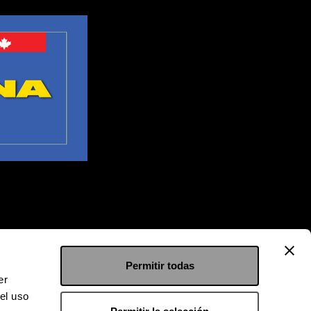
Permitir todas
er
el uso