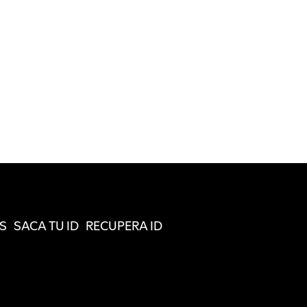
S
SACA TU ID
RECUPERA ID