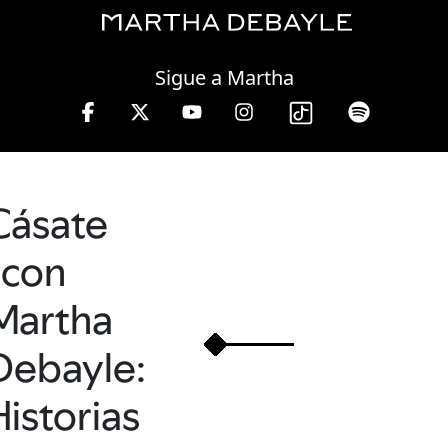
Wednesday, 05 August, 2026
Sigue a Martha
ayle en W, lunes a viernes de 10 a 13 hrs.
Cásate
con
Martha
Debayle:
Historias