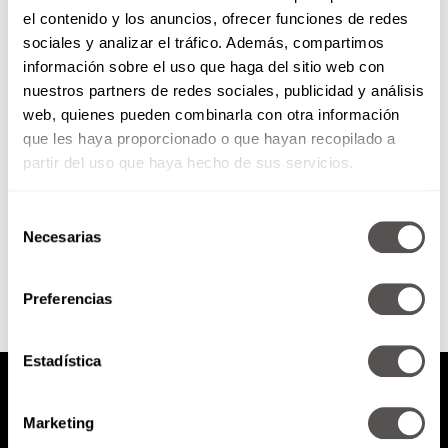
el contenido y los anuncios, ofrecer funciones de redes
¿Por qué van en aumento las
sociales y analizar el tráfico. Además, compartimos
infecciones de transmisión
información sobre el uso que haga del sitio web con
sexual?
nuestros partners de redes sociales, publicidad y análisis
Hoy les vamos a explicar qué
web, quienes pueden combinarla con otra información
onda con el aumento las
que les haya proporcionado o que hayan recopilado a
infecciones de transmisión sexual
y cómo evitarla entre los...
partir del uso que haya hecho de sus servicios.
Selección
SEGUIR LEYENDO
Necesarias
de
consentimiento
Preferencias
Estadística
Marketing