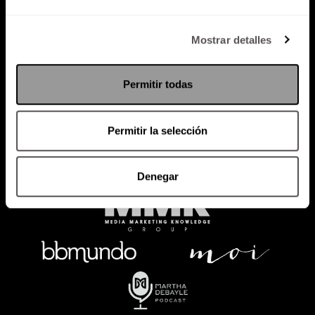
Política de Privacidad
Mostrar detalles
PODCAST
RADIO
MARTHA
EVENTOS
Permitir todas
PRODUCTOS
SACA TU ID
RECUPERA ID
Permitir la selección
Denegar