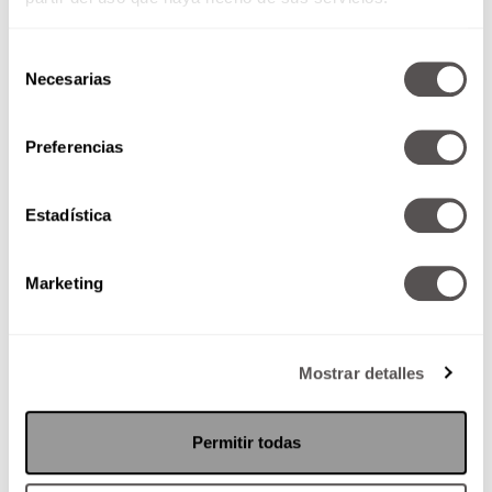
Selección
Necesarias
de
consentimiento
Preferencias
Rutinas vitamínicas para cuidar
tu salud mental
Estadística
Estos son los tips que tienen que
leer sobre cómo cuidar la salud
mental y evitar ser adictos a la...
Marketing
Mostrar detalles
SEGUIR LEYENDO
Permitir todas