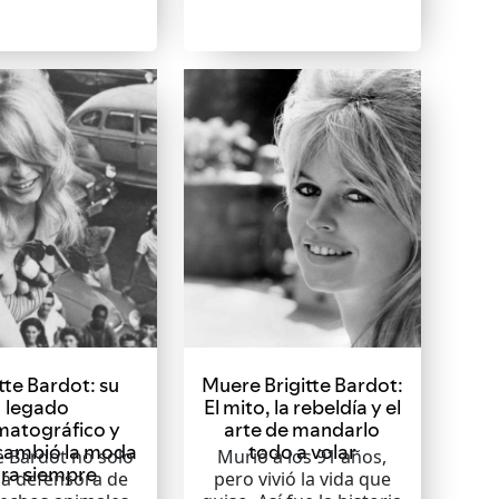
tte Bardot: su
Muere Brigitte Bardot:
legado
El mito, la rebeldía y el
matográfico y
arte de mandarlo
cambió la moda
todo a volar
te Bardot no solo
Murió a los 91 años,
ra siempre
na defensora de
pero vivió la vida que