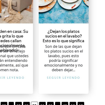
en en casa: Su
¿Dejan los platos
 grita lo que
sucios en el lavabo?
tedes callan
Esto es lo que significa
ocionalmente
sorden en casa
Son de las que dejan
hablando)
 ser el reflejo
los platos sucios en el
nal que ustedes
lavabo, pues esto
tán entendiendo
podría significar
almente, así que
emocionalmente y no
omen nota.
deben dejar...
UIR LEYENDO
SEGUIR LEYENDO