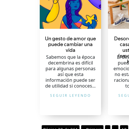
Un gesto de amor que
Desord
puede cambiar una
casa
vida
us
(em
Sabemos que la época
El de
decembrina es difícil
puede
para algunas personas
emocio
así que esta
no es
información puede ser
racion
de utilidad si conoces...
t
SEGUIR LEYENDO
SEG