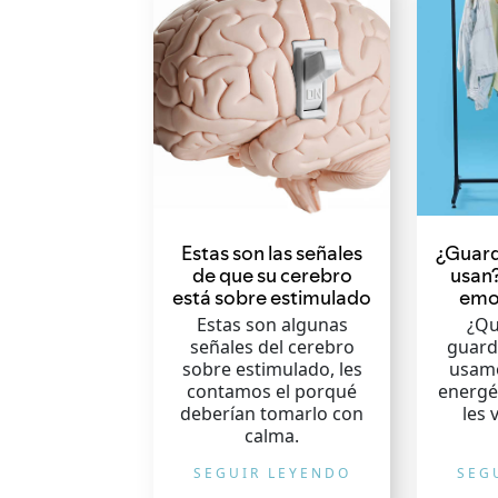
Estas son las señales
¿Guard
de que su cerebro
usan?
está sobre estimulado
emo
Estas son algunas
¿Qu
señales del cerebro
guard
sobre estimulado, les
usamo
contamos el porqué
energé
deberían tomarlo con
les 
calma.
SEGUIR LEYENDO
SEG