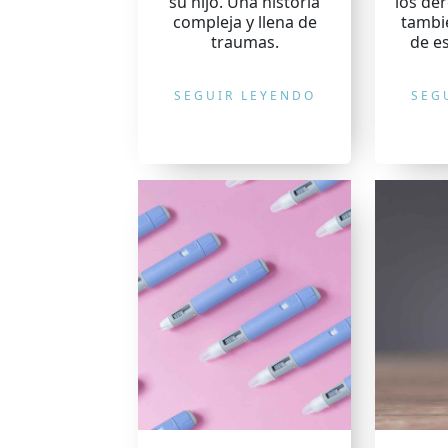
su hijo. Una historia
los de
compleja y llena de
tambi
traumas.
de es
SEGUIR LEYENDO
SEG