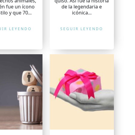
rechos animales,
quiso. Así fue la historia
én fue un ícono
de la legendaria e
tilo y que 70...
icónica...
UIR LEYENDO
SEGUIR LEYENDO