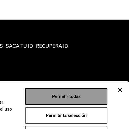
S
SACA TU ID
RECUPERA ID
Permitir todas
er
el uso
Permitir la selección