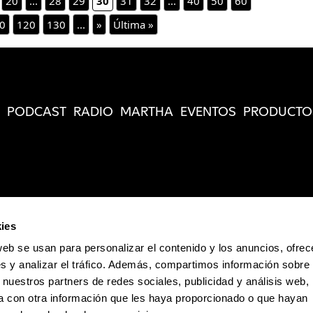
20
...
28
29
30
31
32
...
40
50
60
0
120
130
...
»
Última »
PODCAST
RADIO
MARTHA
EVENTOS
PRODUCTO
ies
web se usan para personalizar el contenido y los anuncios, ofrec
s y analizar el tráfico. Además, compartimos información sobre 
 nuestros partners de redes sociales, publicidad y análisis web,
 con otra información que les haya proporcionado o que hayan