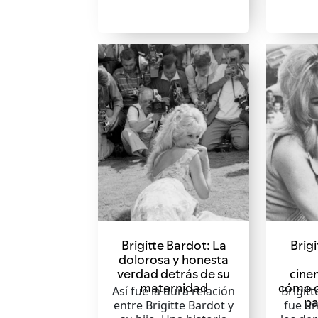
Brigitte Bardot: La
Brigi
dolorosa y honesta
verdad detrás de su
cine
maternidad
cómo 
Así fue la dura relación
Brigit
pa
entre Brigitte Bardot y
fue u