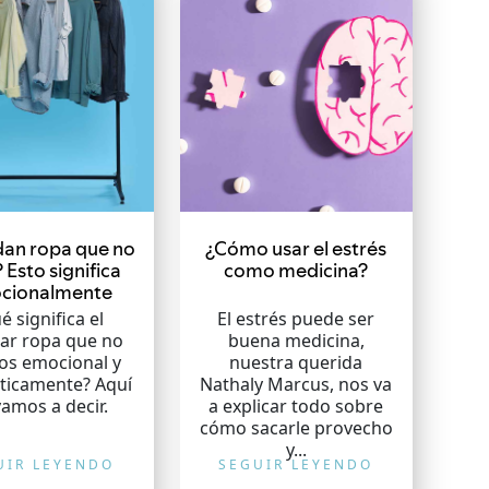
an ropa que no
¿Cómo usar el estrés
 Esto significa
como medicina?
cionalmente
é significa el
El estrés puede ser
ar ropa que no
buena medicina,
s emocional y
nuestra querida
ticamente? Aquí
Nathaly Marcus, nos va
vamos a decir.
a explicar todo sobre
cómo sacarle provecho
y...
UIR LEYENDO
SEGUIR LEYENDO