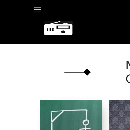
Martha Debayle en W,