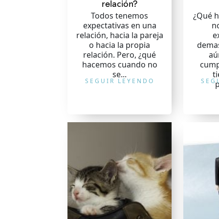
relación?
Todos tenemos
¿Qué 
expectativas en una
n
relación, hacia la pareja
e
o hacia la propia
demas
relación. Pero, ¿qué
aú
hacemos cuando no
cump
se...
t
SEGUIR LEYENDO
SEG
p