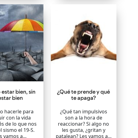
estar bien, sin
¿Qué te prende y qué
estar bien
te apaga?
o hacerle para
¿Qué tan impulsivos
ir con la vida
son a la hora de
s de lo que nos
reaccionar? Si algo no
l sismo el 19-S.
les gusta, ¿gritan y
s vamos a...
patalean? Les vamos a...