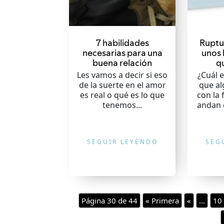
7 habilidades
Ruptu
necesarias para una
unos 
buena relación
q
Les vamos a decir si eso
¿Cuál e
de la suerte en el amor
que a
es real o qué es lo que
con la 
tenemos...
andan c
SEGUIR LEYENDO
SEG
Página 30 de 44
« Primera
«
...
10