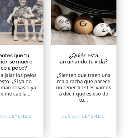
entes que tu
¿Quién está
ción se muere
arruinando tu vida?
co a poco?
a jalar los pelos
¿Sienten que traen una
esto: ¿Si ya no
mala racha que parece
 mariposas o ya
no tener fin? Les vamos
e me cae la...
a decir qué es eso de
tu...
UIR LEYENDO
SEGUIR LEYENDO