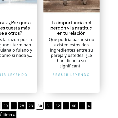
ras: ¿Por qué a
La importancia del
les cuesta más
perdón y la gratitud
ue a otros?
en tu relación
s la razón por la
Qué podría pasar si no
lgunos terminan
existen estos dos
fulana o fulano y
ingredientes entre su
omo si nada y...
pareja y ustedes. ¿Le
han dicho a su
significant...
UIR LEYENDO
SEGUIR LEYENDO
20
...
28
29
30
31
32
...
40
...
»
Última »