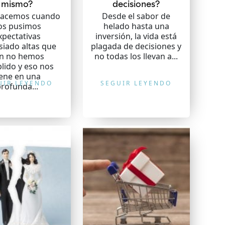
mismo?
decisiones?
hacemos cuando
Desde el sabor de
os pusimos
helado hasta una
xpectativas
inversión, la vida está
iado altas que
plagada de decisiones y
n no hemos
no todas los llevan a...
lido y eso nos
iene en una
UIR LEYENDO
SEGUIR LEYENDO
rofunda...