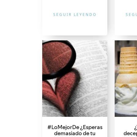
SEGUIR LEYENDO
SEG
#LoMejorDe ¿Esperas
¿
demasiado de tu
decep