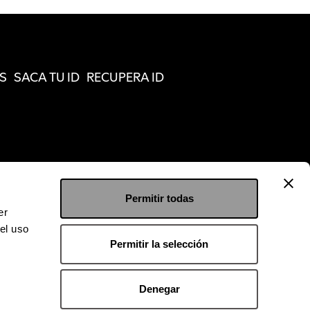
S
SACA TU ID
RECUPERA ID
Permitir todas
er
el uso
Permitir la selección
Denegar