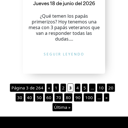
Jueves 18 de junio del 2026
¿Qué temen los papás
primerizos? Hoy tenemos una
mesa con 3 papás veteranos que
van a responder todas las
dudas....
SEGUIR LEYENDO
Página 3 de 264
«
1
2
3
4
5
...
10
20
30
40
50
60
70
80
90
100
...
»
Última »