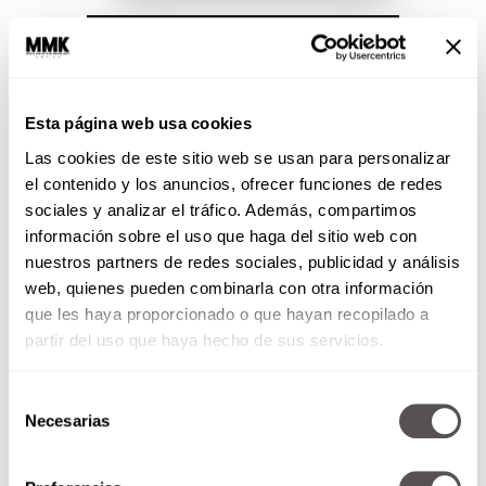
Esta página web usa cookies
Las cookies de este sitio web se usan para personalizar
el contenido y los anuncios, ofrecer funciones de redes
sociales y analizar el tráfico. Además, compartimos
información sobre el uso que haga del sitio web con
nuestros partners de redes sociales, publicidad y análisis
web, quienes pueden combinarla con otra información
que les haya proporcionado o que hayan recopilado a
Martha Debayle en W Radio –
partir del uso que haya hecho de sus servicios.
Jueves 25 de junio del 2026
No de pueden perder el
Selección
programa de hoy, vamos a hablar
Necesarias
de
sobre la disciplina, la motivación
consentimiento
y la vergüenza, y...