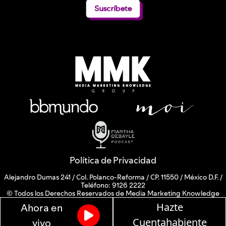
Suscríbete
Política de Privacidad
Alejandro Dumas 241 / Col. Polanco-Reforma / CP. 11550 / México D.F. /
Teléfono: 9126 2222
© Todos los Derechos Reservados de Media Marketing Knowledge
Group www.mmkgroup.com.mx
Hazte
Ahora en
Prohibida la reproducción total o parcial, incluyendo cualquier medio
electrónico o magnético.
Cuentahabiente
vivo