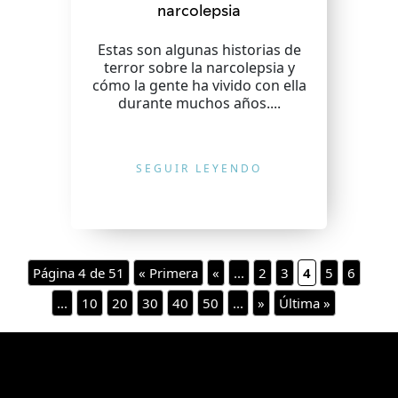
narcolepsia
Estas son algunas historias de
terror sobre la narcolepsia y
cómo la gente ha vivido con ella
durante muchos años....
SEGUIR LEYENDO
Página 4 de 51
« Primera
«
...
2
3
4
5
6
...
10
20
30
40
50
...
»
Última »