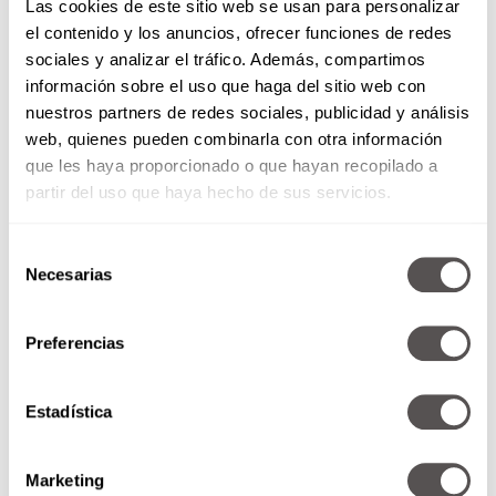
Las cookies de este sitio web se usan para personalizar
el contenido y los anuncios, ofrecer funciones de redes
sociales y analizar el tráfico. Además, compartimos
información sobre el uso que haga del sitio web con
nuestros partners de redes sociales, publicidad y análisis
web, quienes pueden combinarla con otra información
que les haya proporcionado o que hayan recopilado a
partir del uso que haya hecho de sus servicios.
Selección
Necesarias
de
consentimiento
Menopausia precoz: ¿por qué
Preferencias
ocurre y cómo atenderla?
Si ya empezaron con los
Estadística
síntomas ¿podrían tener
menopausia precoz? Violeta
Sánchez ginecóloga nos explica
Marketing
tooooooodo sobre ella y cómo...