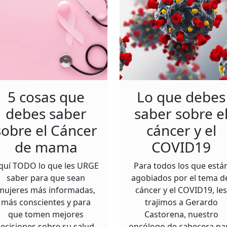
5 cosas que
Lo que debes
debes saber
saber sobre e
sobre el Cáncer
cáncer y el
de mama
COVID19
quí TODO lo que les URGE
Para todos los que está
saber para que sean
agobiados por el tema d
mujeres más informadas,
cáncer y el COVID19, les
más conscientes y para
trajimos a Gerardo
que tomen mejores
Castorena, nuestro
ecisiones sobre su salud.
oncólogo de cabecera pa