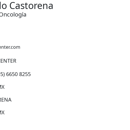
do Castorena
Oncología
nter.com
CENTER
55) 6650 8255
MX
RENA
MX