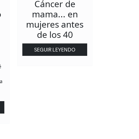
Cáncer de
o
mama... en
mujeres antes
de los 40
SEGUIR LEYENDO
é
a