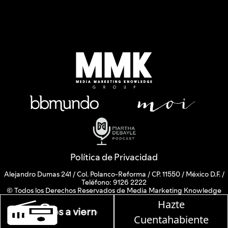
Política de Privacidad
Alejandro Dumas 241 / Col. Polanco-Reforma / CP. 11550 / México D.F. /
Teléfono: 9126 2222
© Todos los Derechos Reservados de Media Marketing Knowledge
Group www.mmkgroup.com.mx
Hazte
Prohibida la reproducción total o parcial, incluyendo cualquier medio
Martha Debayle en W, l
electrónico o magnético.
Cuentahabiente