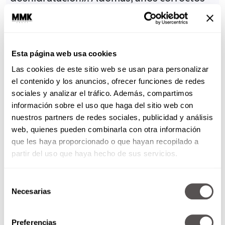
niveles de agua en nuestro organismo
ayudarán a aclarar el moco y aligerar las
secreciones, reducir la inflamación, aliviar la
Esta página web usa cookies
congestión y el dolor de garganta.
Las cookies de este sitio web se usan para personalizar
El típico caldito de pollo no es una solución
el contenido y los anuncios, ofrecer funciones de redes
mágica, pero es un preparado caliente que
sociales y analizar el tráfico. Además, compartimos
ayudará a aliviar, aportando además un
información sobre el uso que haga del sitio web con
nuestros partners de redes sociales, publicidad y análisis
alimento rico en proteínas, como hierro y
web, quienes pueden combinarla con otra información
vitaminas del complejo B.
que les haya proporcionado o que hayan recopilado a
Si se prepara con verduras, también será
partir del uso que haya hecho de sus servicios.
muy rico en antioxidantes.
Selección
Lo esencial para curarnos es descanso e
Necesarias
de
hidratación. Podemos reforzar nuestro
consentimiento
sistema inmune con alimentos
Preferencias