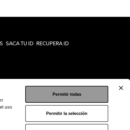
S
SACA TU ID
RECUPERA ID
Permitir todas
er
el uso
Permitir la selección