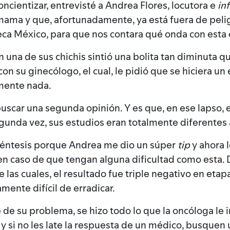
ncientizar, entrevisté a Andrea Flores, locutora e
inf
mama y que, afortunadamente, ya está fuera de pelig
neca México, para que nos contara qué onda con est
una de sus chichis sintió una bolita tan diminuta q
on su ginecólogo, el cual, le pidió que se hiciera u
amente nada.
uscar una segunda opinión. Y es que, en ese lapso, ell
gunda vez, sus estudios eran totalmente diferentes 
réntesis porque Andrea me dio un súper
tip
y ahora 
n caso de que tengan alguna dificultad como esta. 
las cuales, el resultado fue triple negativo en etap
ente difícil de erradicar.
 su problema, se hizo todo lo que la oncóloga le in
y si no les late la respuesta de un médico, busquen