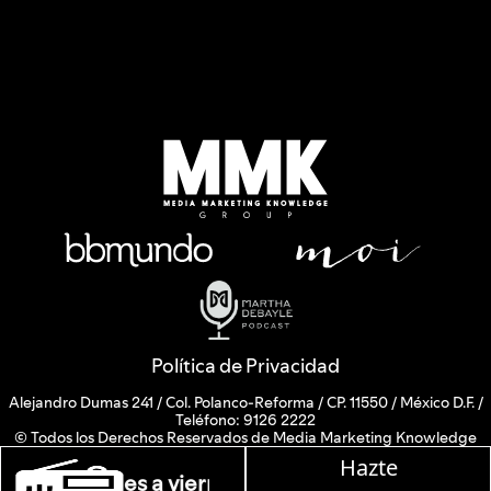
Política de Privacidad
Alejandro Dumas 241 / Col. Polanco-Reforma / CP. 11550 / México D.F. /
Teléfono: 9126 2222
© Todos los Derechos Reservados de Media Marketing Knowledge
Group www.mmkgroup.com.mx
Hazte
Prohibida la reproducción total o parcial, incluyendo cualquier medio
n W, lunes a viernes de 10 a 13 hrs.
electrónico o magnético.