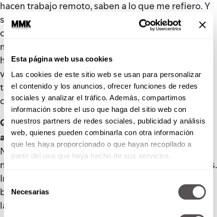
hacen trabajo remoto, saben a lo que me refiero. Y
si viven con amigos, seguro han aprendido a
compartir el espacio y se han conocido mucho
mejor. Estar juntos todo el día todos los días nos ha
hecho apreciar mucho más a las personas que tal
Esta página web usa cookies
vez veíamos de pasada o a las que ya estábamos
Las cookies de este sitio web se usan para personalizar
tan acostumbrados que ni siquiera apreciábamos
el contenido y los anuncios, ofrecer funciones de redes
sociales y analizar el tráfico. Además, compartimos
como se debe.
información sobre el uso que haga del sitio web con
Que una ida al súper puede ser toda una
nuestros partners de redes sociales, publicidad y análisis
web, quienes pueden combinarla con otra información
aventura
que les haya proporcionado o que hayan recopilado a
Nuestras salidas están súper restringidas y en
partir del uso que haya hecho de sus servicios.
muchos casos ir al súper es la única vez que salimos.
Ir al súper implica llevar el equipo de protección
Selección
básico, cargar con nuestro desinfectante a todos
Necesarias
de
lados y aventurarnos al mundo exterior. Así que
consentimiento