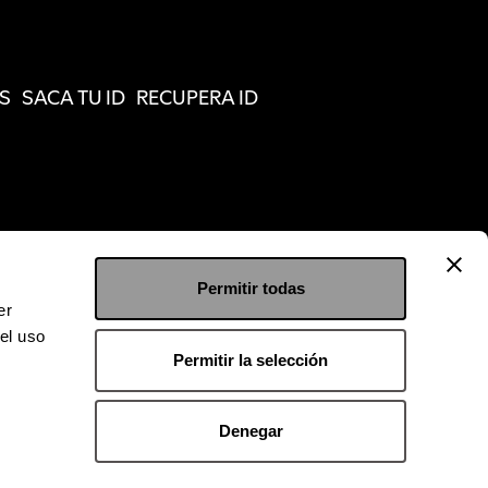
S
SACA TU ID
RECUPERA ID
Permitir todas
er
el uso
Permitir la selección
Denegar