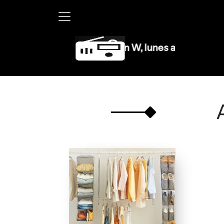
Martha Debayle en W, lunes a viernes de 10 a