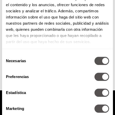
el contenido y los anuncios, ofrecer funciones de redes
5 consejos para cuidar tu piel
sociales y analizar el tráfico. Además, compartimos
ante los cambios de
información sobre el uso que haga del sitio web con
temperatura
nuestros partners de redes sociales, publicidad y análisis
Siempre se los he dicho, cuidar la
web, quienes pueden combinarla con otra información
piel es lo más importante y con
que les haya proporcionado o que hayan recopilado a
estos consejos tendrán una
espectacular.
partir del uso que haya hecho de sus servicios.
Selección
SEGUIR LEYENDO
Necesarias
de
consentimiento
Preferencias
Estadística
Marketing