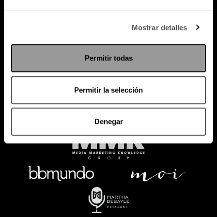
Política de Privacidad
Mostrar detalles
PODCAST
RADIO
MARTHA
EVENTOS
Permitir todas
PRODUCTOS
SACA TU ID
RECUPERA ID
Permitir la selección
Denegar