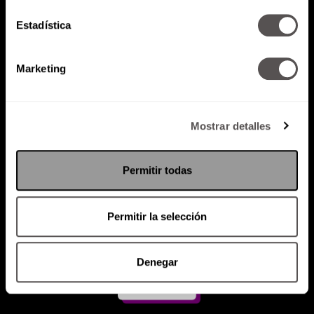
Estadística
Atención al cliente (suscripciones)
Política de Privacidad
Marketing
PODCAST
RADIO
MARTHA
EVENTOS
PRODUCTOS
SACA TU ID
RECUPERA ID
Mostrar detalles
Permitir todas
Permitir la selección
Denegar
Suscríbete