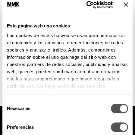
La rutina matutina que
necesitan, incluso en
cuarentena
Esta página web usa cookies
Con todo lo que han tenido que
Las cookies de este sitio web se usan para personalizar
cambiar para adaptarse a esta
nueva normalidad, no es
el contenido y los anuncios, ofrecer funciones de redes
sorprendente que incluso sus...
sociales y analizar el tráfico. Además, compartimos
información sobre el uso que haga del sitio web con
nuestros partners de redes sociales, publicidad y análisis
SEGUIR LEYENDO
web, quienes pueden combinarla con otra información
que les haya proporcionado o que hayan recopilado a
partir del uso que haya hecho de sus servicios.
Selección
Necesarias
de
consentimiento
Preferencias