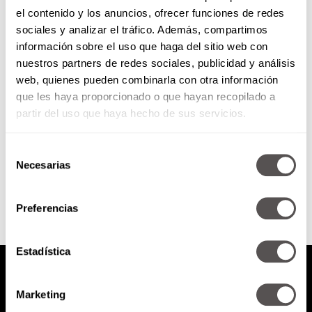
el contenido y los anuncios, ofrecer funciones de redes
5 facts sobre la migraña
sociales y analizar el tráfico. Además, compartimos
información sobre el uso que haga del sitio web con
nuestros partners de redes sociales, publicidad y análisis
Para todos los que llevan años
web, quienes pueden combinarla con otra información
padeciendo los horrores de la
que les haya proporcionado o que hayan recopilado a
migraña, aquí les damos paz.
partir del uso que haya hecho de sus servicios.
Selección
SEGUIR LEYENDO
Necesarias
de
consentimiento
Preferencias
Estadística
Marketing