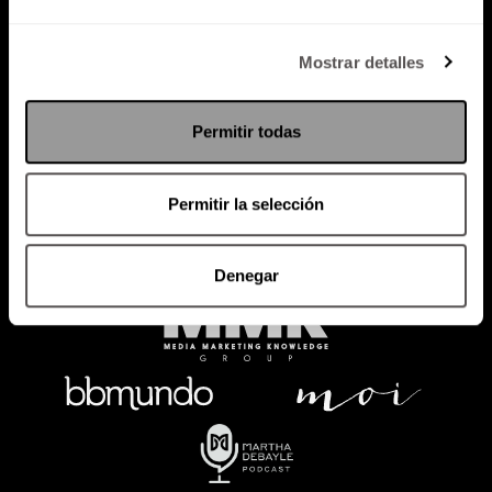
Política de Privacidad
Mostrar detalles
PODCAST
RADIO
MARTHA
EVENTOS
Permitir todas
PRODUCTOS
SACA TU ID
RECUPERA ID
Permitir la selección
Denegar