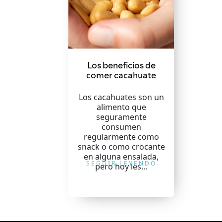
Los beneficios de
comer cacahuate
Los cacahuates son un
alimento que
seguramente
consumen
regularmente como
snack o como crocante
en alguna ensalada,
SEGUIR LEYENDO
pero hoy les...