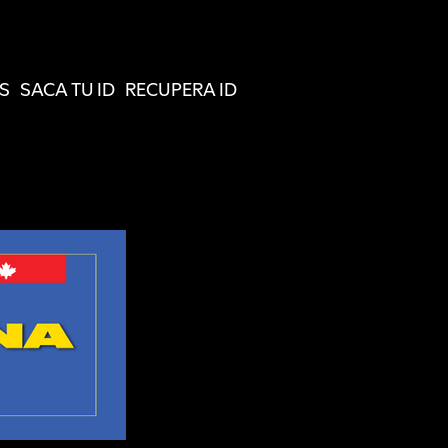
S
SACA TU ID
RECUPERA ID