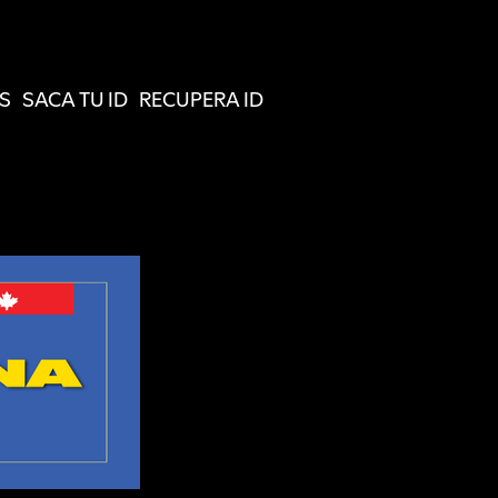
S
SACA TU ID
RECUPERA ID