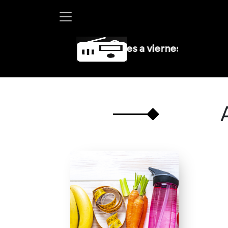
rtha Debayle en W, lunes a viernes de 10 a 13 hrs.