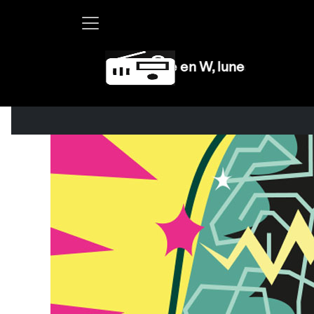
Martha Debayle en W, lunes a viernes de 10 a 13