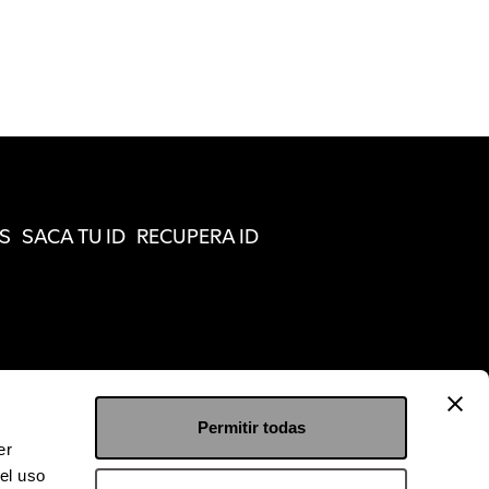
S
SACA TU ID
RECUPERA ID
Permitir todas
er
el uso