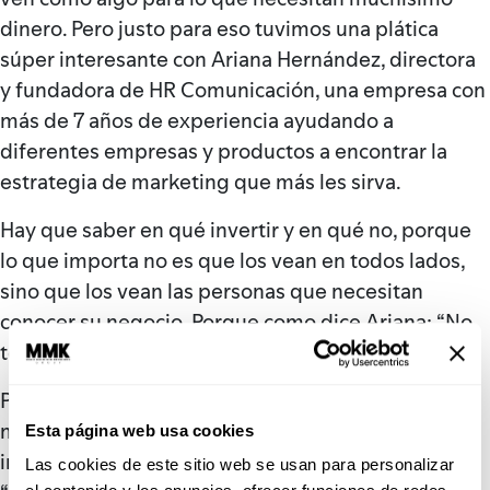
dinero. Pero justo para eso tuvimos una plática
súper interesante con Ariana Hernández, directora
y fundadora de HR Comunicación, una empresa con
más de 7 años de experiencia ayudando a
diferentes empresas y productos a encontrar la
estrategia de marketing que más les sirva.
Hay que saber en qué invertir y en qué no, porque
lo que importa no es que los vean en todos lados,
sino que los vean las personas que necesitan
conocer su negocio. Porque como dice Ariana: “No
todos los medios son para todos”.
Pero, ¿qué pasa cuándo no tenemos dinero para
marketing? Ariana nos habló de una opción súper
Esta página web usa cookies
interesante que manejan en HR Comunicación:
Las cookies de este sitio web se usan para personalizar