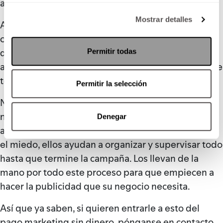
apoyo.
Mostrar detalles
Ariana nos contó un poco sobre cómo funcionan las
comisiones y facturas, así que ustedes no tienen
que preocuparse para nada por comisiones de
Permitir todas
agencias. HR Comunicación y Ariana se encargan de
todo eso, así que no hay cobros adicionales.
Permitir la selección
No importa lo que ustedes necesitan o crean que
necesitan, porque en HR Comunicación hacen
Denegar
asesorías de principio a fin. Y si les sigue ganando
el miedo, ellos ayudan a organizar y supervisar todo
hasta que termine la campaña. Los llevan de la
mano por todo este proceso para que empiecen a
hacer la publicidad que su negocio necesita.
Así que ya saben, si quieren entrarle a esto del
pago marketing sin dinero, pónganse en contacto