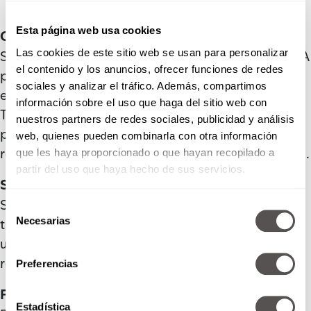
Esta página web usa cookies
Cazatalentos
Las cookies de este sitio web se usan para personalizar
Su papá fue quien la ayudó a descubrir su talento. A
el contenido y los anuncios, ofrecer funciones de redes
pesar de que no convivió con él desde chica, se
sociales y analizar el tráfico. Además, compartimos
encontraron al finalizar la Primera Guerra Mundial.
información sobre el uso que haga del sitio web con
Tras su reencuentro, llevó una vida de artista en
nuestros partners de redes sociales, publicidad y análisis
pequeños circos itinerantes, fue ahí cuando Édith
web, quienes pueden combinarla con otra información
reveló su talento y empezó a cantar junto a su papá.
que les haya proporcionado o que hayan recopilado a
partir del uso que haya hecho de sus servicios.
Su éxito
Su primer éxito fue en 1936 con su primer disco
Selección
Necesarias
titulado Les Mômes de la cloche. Pero con tan solo
de
consentimiento
un éxito tuvo que volver a la calle, hasta que se
reencontró con el compositor Raymond Asso.
Preferencias
Fama internacional
Estadística