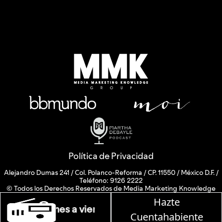
Política de Privacidad
Alejandro Dumas 241 / Col. Polanco-Reforma / CP. 11550 / México D.F. /
Teléfono: 9126 2222
© Todos los Derechos Reservados de Media Marketing Knowledge
Group www.mmkgroup.com.mx
Hazte
Prohibida la reproducción total o parcial, incluyendo cualquier medio
en W, lunes a viernes de 10 a 13 hrs.
electrónico o magnético.
Cuentahabiente