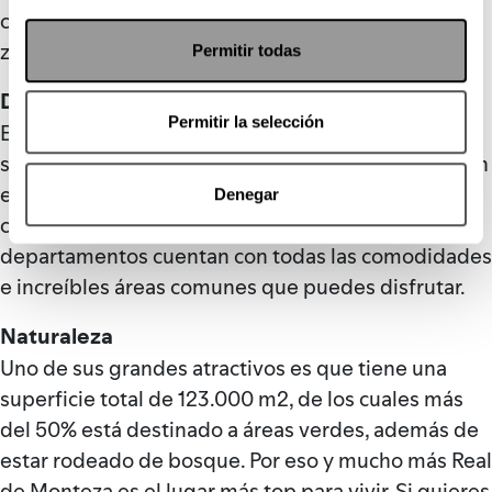
campos de golf, se ha convertido en una de las
zonas con mayor plusvalía de la ciudad.
Permitir todas
Diseño
Permitir la selección
El desarrollo tiene un concepto único en el que
sientes como si vivieras dentro de en un bosque sin
estar lejos de las comodidades de la ciudad, todo
Denegar
con un ambiente lujoso y exclusivo. Los
departamentos cuentan con todas las comodidades
e increíbles áreas comunes que puedes disfrutar.
Naturaleza
Uno de sus grandes atractivos es que tiene una
superficie total de 123.000 m2, de los cuales más
del 50% está destinado a áreas verdes, además de
estar rodeado de bosque. Por eso y mucho más Real
de Monteza es el lugar más top para vivir. Si quieres