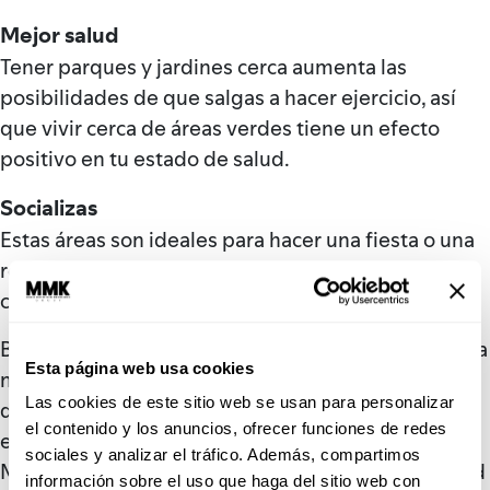
Mejor salud
Tener parques y jardines cerca aumenta las
posibilidades de que salgas a hacer ejercicio, así
que vivir cerca de áreas verdes tiene un efecto
positivo en tu estado de salud.
Socializas
Estas áreas son ideales para hacer una fiesta o una
reunión al aire libre, lo que se traduce en más
convivencia con familia y amigos.
Busca un departamento que combine lo mejor de la
Esta página web usa cookies
naturaleza con una excelente ubicación, un lugar
Las cookies de este sitio web se usan para personalizar
donde tengas acceso a los mejores servicios,
el contenido y los anuncios, ofrecer funciones de redes
escuelas y zonas de la ciudad. Como REAL DE
sociales y analizar el tráfico. Además, compartimos
MONTEZA, que une seguridad, naturaleza y calidad
información sobre el uso que haga del sitio web con