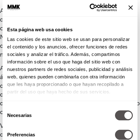
Además de estos problemas sistémicos, parece
que nos convencieron de que no podemos hacer
ciertas cosas, que no merecemos nuestros logros.
Esta página web usa cookies
Nos han hecho dudar tanto de nuestra capacidad
Las cookies de este sitio web se usan para personalizar
de estar en puestos de tomas de decisiones, que
el contenido y los anuncios, ofrecer funciones de redes
nos la terminamos creyendo.
sociales y analizar el tráfico. Además, compartimos
información sobre el uso que haga del sitio web con
A veces la falta de apoyo puede bajarnos los
nuestros partners de redes sociales, publicidad y análisis
ánimos o hacernos sentir como que no estamos
web, quienes pueden combinarla con otra información
donde deberíamos estar, porque eso es lo más
que les haya proporcionado o que hayan recopilado a
partir del uso que haya hecho de sus servicios.
difícil: aventarnos a emprender, liderar o lo que sea
que queramos hacer cuando sentimos que nadie no
Selección
confía en nosotros.
Necesarias
de
consentimiento
Valeria tiene más de 9 años de experiencia
desarrollando estrategias de Recursos Humanos
Preferencias