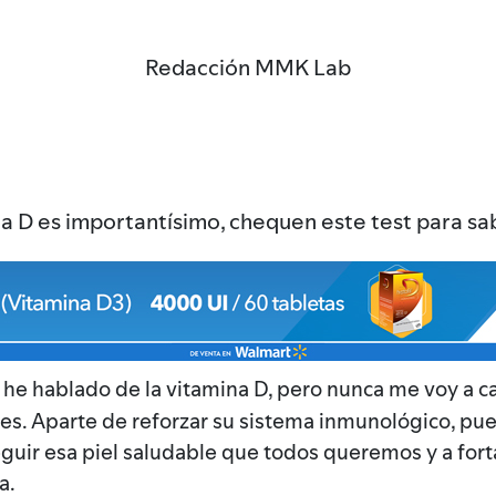
Redacción MMK Lab
na D es importantísimo, chequen este test para s
s he hablado de la vitamina D, pero nunca me voy a c
es. Aparte de reforzar su sistema inmunológico, pu
eguir esa piel saludable que todos queremos y a for
a.