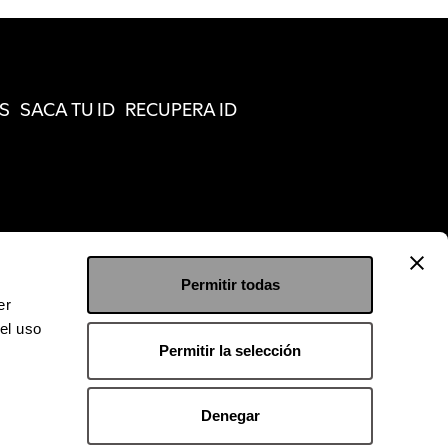
S
SACA TU ID
RECUPERA ID
Permitir todas
er
el uso
Permitir la selección
Denegar