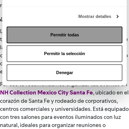
refrescante interactuar en un nuevo entorno.
Mostrar detalles
¿Cómo hacer un evento exitoso?
La clave principal es la organización. Planear con
Permitir todas
tiempo es básico, como también definir claramente
las metas del evento. Sin embargo, los factores
Permitir la selección
clave para que la gente asista y todo se lleve a cabo
como se debe es la ubicación y la calidad del
espacio.
Denegar
Por eso te recomendamos organizar tus eventos en
NH Collection Mexico City Santa Fe
, ubicado en el
corazón de Santa Fe y rodeado de corporativos,
centros comerciales y universidades. Está equipado
con tres salones para eventos iluminados con luz
natural, ideales para organizar reuniones o