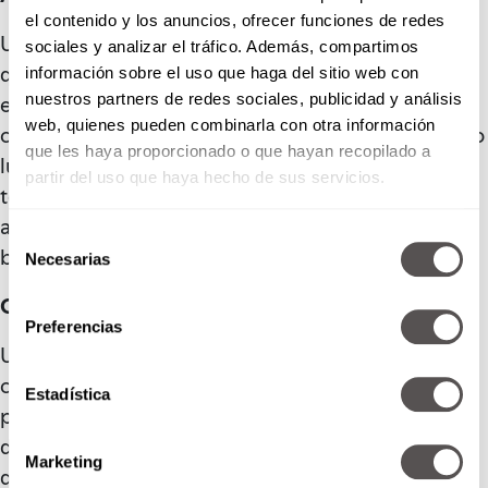
el contenido y los anuncios, ofrecer funciones de redes
Un evento no es nada fácil de organizar, por eso es
sociales y analizar el tráfico. Además, compartimos
que hacer uno exitoso demuestra que tienes la
información sobre el uso que haga del sitio web con
nuestros partners de redes sociales, publicidad y análisis
experiencia necessaria, la capacidad de
web, quienes pueden combinarla con otra información
convocatoria y el liderazgo para reunir en un mismo
que les haya proporcionado o que hayan recopilado a
lugar a tantos especialistas e interesados por el
partir del uso que haya hecho de sus servicios.
tema. Esta demostración de capacidad es un
anzuelo para atraer inversionistas, prensa y hacer
Selección
buen networking.
Necesarias
de
consentimiento
Conecta mejor con tu equipo
Preferencias
Un evento interno, como una celebración,
capacitaciones o una sesión de lluvia de ideas
Estadística
pueden ser el catalizador ideal para sacar lo mejor
de un equipo de trabajo. Además de demostrarles
Marketing
que su aportación es importante, puede resultar