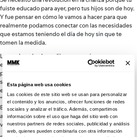
fuiste educado para ayer, pero tus hijos son de hoy.
Y fue pensar en cómo le vamos a hacer para que
realmente podamos conectar con las necesidades
que estamos teniendo el día de hoy sin que te
tomen la medida.
Los padres de ahora dijeron no quiero que me
eduquen como los de ayer y entonces dieron el
pendulazo, o sea se fueron del autoritarismo a ser
súper permisivos. Y eso no es una paternidad
Esta página web usa cookies
efectiva ni una paternidad consciente, de ahí surge
Las cookies de este sitio web se usan para personalizar
“Niños de ahora” y el Método de Paternidad
el contenido y los anuncios, ofrecer funciones de redes
Efectiva que te da literal el paso a paso para
sociales y analizar el tráfico. Además, compartimos
acompañar a tus hijos en todas las etapas de tu
información sobre el uso que haga del sitio web con
vida.
nuestros partners de redes sociales, publicidad y análisis
web, quienes pueden combinarla con otra información