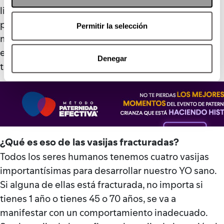
libertad del otro”. Y los papás tenemos nuestras
propias vasijas fracturadas, que es el core del
Permitir la selección
método paternidad efectiva, no entiendo dónde
está mi límite y entonces trato de vivir la vida a
Denegar
través de mis hijos sin darme cuenta.
¿Qué es eso de las vasijas fracturadas?
Todos los seres humanos tenemos cuatro vasijas
importantísimas para desarrollar nuestro YO sano.
Si alguna de ellas está fracturada, no importa si
tienes 1 año o tienes 45 o 70 años, se va a
manifestar con un comportamiento inadecuado.