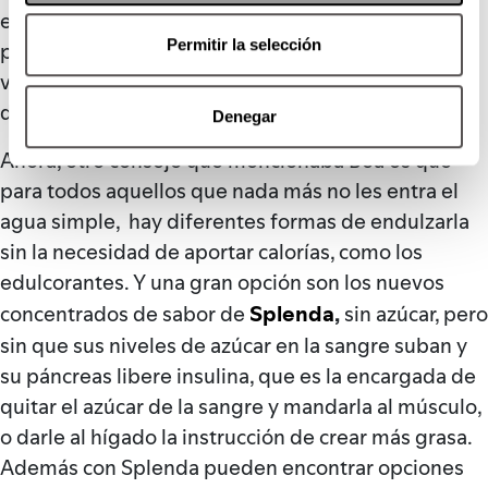
ejemplo, la energía que les aporta el azúcar lo
Permitir la selección
pueden sacar de la fibra, de las frutas y de las
verduras, haciendo que su microbiota intestinal, la
digestión y la saciedad mejoren.
Denegar
Ahora, otro consejo que mencionaba Bea es que
para todos aquellos que nada más no les entra el
agua simple, hay diferentes formas de endulzarla
sin la necesidad de aportar calorías, como los
edulcorantes. Y una gran opción son los nuevos
Splenda
,
concentrados de sabor de
sin azúcar, pero
sin que sus niveles de azúcar en la sangre suban y
su páncreas libere insulina, que es la encargada de
quitar el azúcar de la sangre y mandarla al músculo,
o darle al hígado la instrucción de crear más grasa.
Además con Splenda pueden encontrar opciones