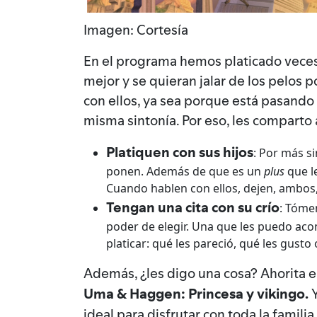
Imagen: Cortesía
En el programa hemos platicado veces 
mejor y se quieran jalar de los pelo
con ellos, ya sea porque está pasando
misma sintonía. Por eso, les comparto
Platiquen con sus hijos
: Por más s
ponen. Además de que es un
plus
que le
Cuando hablen con ellos, dejen, ambos, 
Tengan una cita con su crío
: Tómen
poder de elegir. Una que les puedo acons
platicar: qué les pareció, qué les gusto
Además, ¿les digo una cosa? Ahorita e
Uma & Haggen: Princesa y vikingo.
ideal para disfrutar con toda la familia