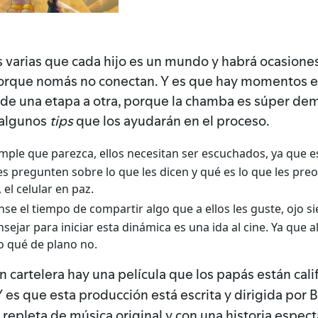
varias que cada hijo es un mundo y habrá ocasiones
s porque nomás no conectan. Y es que hay momentos 
 de una etapa a otra, porque la chamba es súper de
 algunos
tips
que los ayudarán en el proceso.
imple que parezca, ellos necesitan ser escuchados, ya que e
s pregunten sobre lo que les dicen y qué es lo que les preo
el celular en paz.
se el tiempo de compartir algo que a ellos les guste, ojo s
ejar para iniciar esta dinámica es una ida al cine. Ya que al
 o qué de plano no.
n cartelera hay una película que los papás están ca
Y es que esta producción está escrita y dirigida por
, repleta de música original y con una historia espect