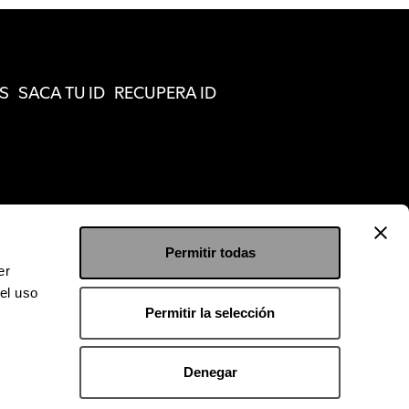
S
SACA TU ID
RECUPERA ID
Permitir todas
er
el uso
Permitir la selección
Denegar