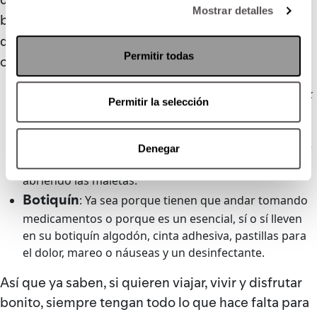
Mostrar detalles
Universal Assistance
beneficios que tiene
en más
universal-assistance.com
de 21 países entrando a
Permitir todas
o llamando al 800 123 1876.
Candado
: Aunque ustedes no lo crean, un gran
hack
Permitir la selección
para su equipaje ya sea para las maletas en el
aeropuerto o la bolsa de mano, es buenísimo cargar
con un candado aprobado por la TSA, y más si su viaje
Denegar
es internacional, así tienen paz de que no les anden
abriendo las maletas.
Botiquín
: Ya sea porque tienen que andar tomando
medicamentos o porque es un esencial, sí o sí lleven
en su botiquín algodón, cinta adhesiva, pastillas para
el dolor, mareo o náuseas y un desinfectante.
Así que ya saben, si quieren viajar, vivir y disfrutar
bonito, siempre tengan todo lo que hace falta para