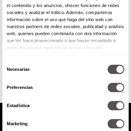
el contenido y los anuncios, ofrecer funciones de redes
¡Combate el estrés!
sociales y analizar el tráfico. Además, compartimos
información sobre el uso que haga del sitio web con
nuestros partners de redes sociales, publicidad y análisis
El estrés afecta la salud física y
web, quienes pueden combinarla con otra información
emocional, con estos sencillos
que les haya proporcionado o que hayan recopilado a
consejos atácalo.
partir del uso que haya hecho de sus servicios.
Selección
SEGUIR LEYENDO
Necesarias
de
consentimiento
Preferencias
Estadística
Marketing