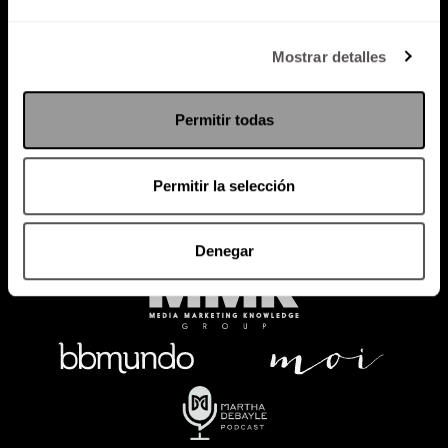
Política de Privacidad
Mostrar detalles
PODCAST
RADIO
MARTHA
EVENTOS
Permitir todas
PRODUCTOS
SACA TU ID
RECUPERA ID
Permitir la selección
Denegar