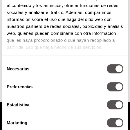
el contenido y los anuncios, ofrecer funciones de redes
Workaholics
sociales y analizar el tráfico. Además, compartimos
información sobre el uso que haga del sitio web con
nuestros partners de redes sociales, publicidad y análisis
Un workaholic es una persona
web, quienes pueden combinarla con otra información
que ve al trabajo como origen,
que les haya proporcionado o que hayan recopilado a
desarrollo y fin de toda su vida.
Puede laborar...
partir del uso que haya hecho de sus servicios.
Selección
SEGUIR LEYENDO
Necesarias
de
consentimiento
Preferencias
Estadística
Marketing