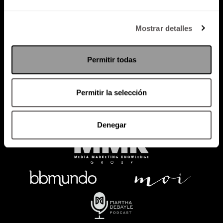
Política de Privacidad
Mostrar detalles
PODCAST
RADIO
MARTHA
EVENTOS
Permitir todas
PRODUCTOS
SACA TU ID
RECUPERA ID
Permitir la selección
Denegar