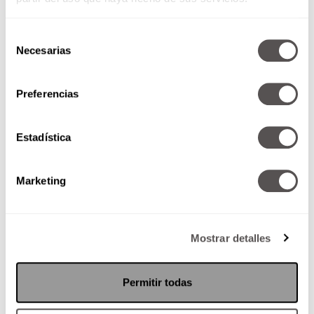
Selección
Necesarias
de
consentimiento
Preferencias
Jueves 24 de enero de 2019
Estadística
*Advertising Week Latam 2019
*Lo que debes saber sobre la
Guardia Nacional *¡Adiós a la
Marketing
victimez!
Mostrar detalles
SEGUIR LEYENDO
Permitir todas