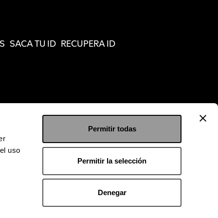
S
SACA TU ID
RECUPERA ID
Permitir todas
er
el uso
Permitir la selección
Denegar