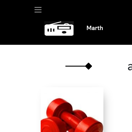
Martha Debayle en W,