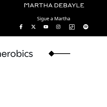
Friday, 07 August, 2026
Sigue a Martha
 lunes a viernes de 10 a 13 hrs.
aerobics