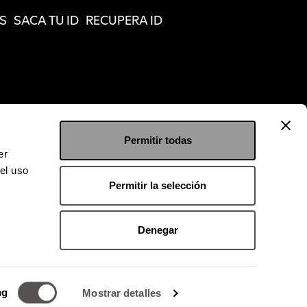
S
SACA TU ID
RECUPERA ID
Permitir todas
er
el uso
Permitir la selección
Denegar
 9126 2222
kgroup.com.mx
ng
Mostrar detalles
o magnético.