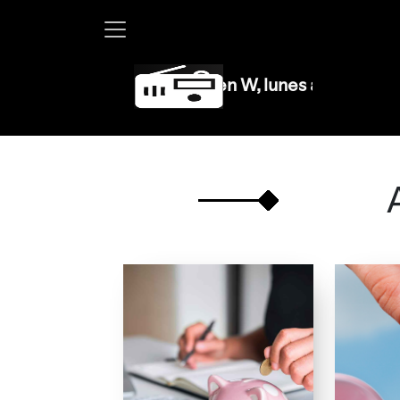
Martha Debayle en W, lunes a viernes de 10 a 13 hr