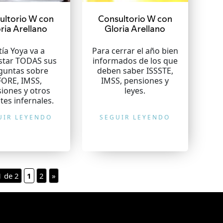
ultorio W con
Consultorio W con
ria Arellano
Gloria Arellano
tía Yoya va a
Para cerrar el año bien
star TODAS sus
informados de los que
guntas sobre
deben saber ISSSTE,
FORE, IMSS,
IMSS, pensiones y
iones y otros
leyes.
tes infernales.
UIR LEYENDO
SEGUIR LEYENDO
1 de 2
1
2
»