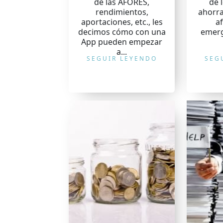
de las AFORES,
de 
rendimientos,
ahorra
aportaciones, etc., les
a
decimos cómo con una
emerg
App pueden empezar
a...
SEGUIR LEYENDO
SEG