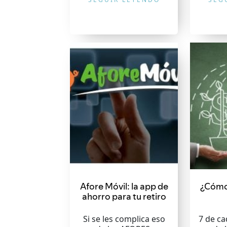
Afore Móvil: la app de
¿Cómo
ahorro para tu retiro
Si se les complica eso
7 de c