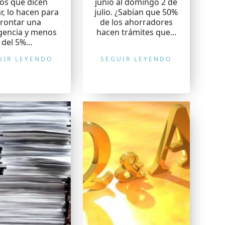
los que dicen
junio al domingo 2 de
r, lo hacen para
julio. ¿Sabían que 50%
frontar una
de los ahorradores
encia y menos
hacen trámites que...
del 5%...
UIR LEYENDO
SEGUIR LEYENDO