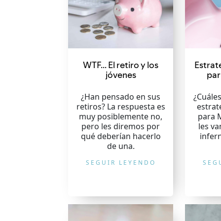
WTF… El retiro y los
Estrat
jóvenes
par
¿Han pensado en sus
¿Cuáles
retiros? La respuesta es
estrat
muy posiblemente no,
para M
pero les diremos por
les v
qué deberían hacerlo
infer
de una.
SEGUIR LEYENDO
SEG