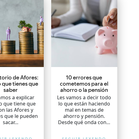
torio de Afores:
10 errores que
o que tienes que
cometemos para el
saber
ahorro o la pensión
amos a explicar
Les vamos a decir todo
o que tiene que
lo que están haciendo
on las Afores y
mal en temas de
s que le pueden
ahorro y pensión.
sacar...
Desde qué onda con...
UIR LEYENDO
SEGUIR LEYENDO