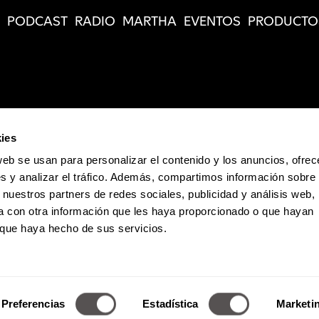
PODCAST
RADIO
MARTHA
EVENTOS
PRODUCTO
ies
web se usan para personalizar el contenido y los anuncios, ofrec
s y analizar el tráfico. Además, compartimos información sobre 
 nuestros partners de redes sociales, publicidad y análisis web,
 con otra información que les haya proporcionado o que hayan
o que haya hecho de sus servicios.
Política de Privacidad
 Dumas 241 / Col. Polanco-Reforma / CP. 11550 / México D.F. / Teléfono:
Derechos Reservados de Media Marketing Knowledge Group www.mm
Preferencias
Estadística
Marketi
a reproducción total o parcial, incluyendo cualquier medio electrónico 