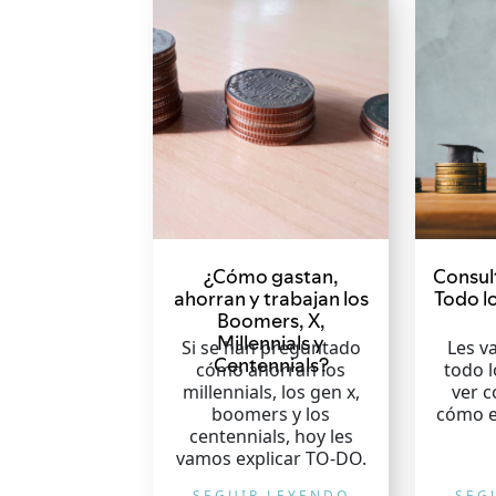
¿Cómo gastan,
Consul
ahorran y trabajan los
Todo l
Boomers, X,
Millennials y
Si se han preguntado
Les v
Centennials?
cómo ahorran los
todo l
millennials, los gen x,
ver c
boomers y los
cómo e
centennials, hoy les
vamos explicar TO-DO.
SEGUIR LEYENDO
SEG