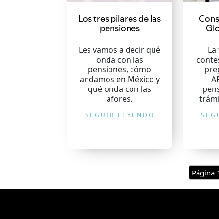
Los tres pilares de las
Cons
pensiones
Glo
Les vamos a decir qué
La 
onda con las
conte
pensiones, cómo
pre
andamos en México y
A
qué onda con las
pens
afores.
trámi
SEGUIR LEYENDO
SEG
Página 