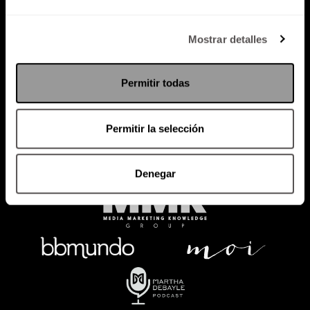
Política de Privacidad
Mostrar detalles
PODCAST
RADIO
MARTHA
EVENTOS
Permitir todas
PRODUCTOS
SACA TU ID
RECUPERA ID
Permitir la selección
Denegar