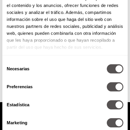
el contenido y los anuncios, ofrecer funciones de redes
Puerto espacial en México
sociales y analizar el tráfico. Además, compartimos
información sobre el uso que haga del sitio web con
nuestros partners de redes sociales, publicidad y análisis
¿Se imaginan ver un lanzamiento
web, quienes pueden combinarla con otra información
espacial en Quintana Roo?
que les haya proporcionado o que hayan recopilado a
Pronto será posible.
partir del uso que haya hecho de sus servicios.
Selección
SEGUIR LEYENDO
Necesarias
de
consentimiento
Preferencias
Estadística
Marketing