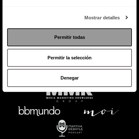
Política de Privacidad
Mostrar detalles
PODCAST
RADIO
MARTHA
EVENTOS
Permitir todas
PRODUCTOS
SACA TU ID
RECUPERA ID
Permitir la selección
Denegar