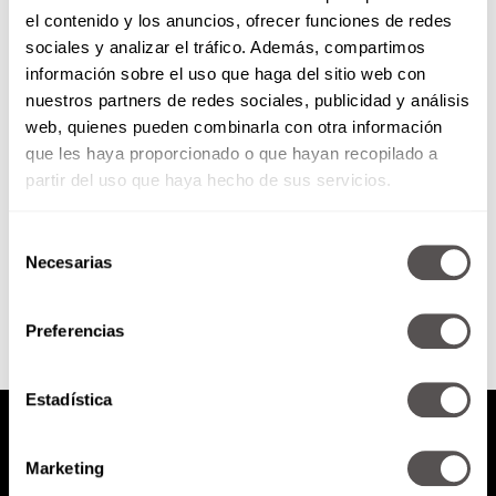
el contenido y los anuncios, ofrecer funciones de redes
Libertad de prensa en riesgo
sociales y analizar el tráfico. Además, compartimos
información sobre el uso que haga del sitio web con
nuestros partners de redes sociales, publicidad y análisis
El 3 de mayo se celebró el Día
web, quienes pueden combinarla con otra información
Mundial de la Libertad de Prensa.
que les haya proporcionado o que hayan recopilado a
¿Tenemos algo que festejar en
México?...
partir del uso que haya hecho de sus servicios.
Selección
SEGUIR LEYENDO
Necesarias
de
consentimiento
Preferencias
Estadística
Marketing