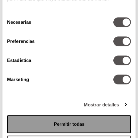
Selección
Necesarias
de
consentimiento
Preferencias
Lunes 11 de julio de 2016
Estadística
*Aprende a usar las palabras
*Aguas en el GYM… *Sal de la
caja…
Marketing
Mostrar detalles
SEGUIR LEYENDO
Permitir todas