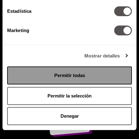
Estadística
Atención al cliente (suscripciones)
Política de Privacidad
Marketing
PODCAST
RADIO
MARTHA
EVENTOS
PRODUCTOS
SACA TU ID
RECUPERA ID
Mostrar detalles
Permitir todas
Permitir la selección
Denegar
Suscríbete