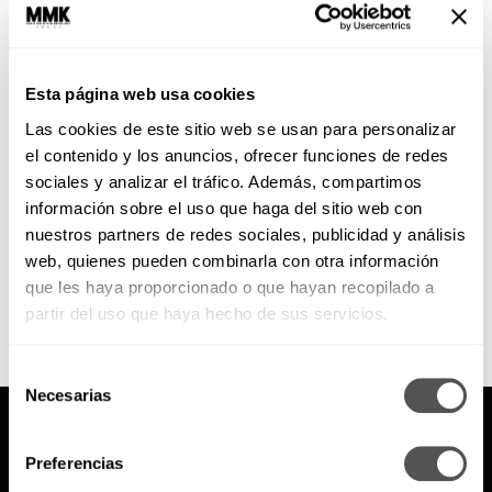
El ABC para comprar tu primera
casa
Esta página web usa cookies
Si están pensando en aventarse a
Las cookies de este sitio web se usan para personalizar
comprar su primera casa, les
vamos a decir cuáles son las
el contenido y los anuncios, ofrecer funciones de redes
preguntas que tienen...
sociales y analizar el tráfico. Además, compartimos
información sobre el uso que haga del sitio web con
nuestros partners de redes sociales, publicidad y análisis
SEGUIR LEYENDO
web, quienes pueden combinarla con otra información
que les haya proporcionado o que hayan recopilado a
partir del uso que haya hecho de sus servicios.
Selección
Necesarias
de
consentimiento
Preferencias