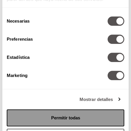
Selección
Necesarias
de
consentimiento
Preferencias
Niños en albergues
Estadística
Según datos proporcionados por
el DIF Nacional, en 2012 existían
725 albergues, de los cuales
Marketing
14.2% eran públicos y 85.8%...
Mostrar detalles
SEGUIR LEYENDO
Permitir todas