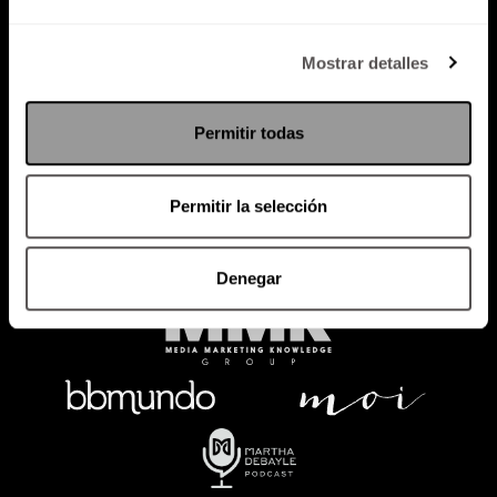
Política de Privacidad
Mostrar detalles
PODCAST
RADIO
MARTHA
EVENTOS
Permitir todas
PRODUCTOS
SACA TU ID
RECUPERA ID
Permitir la selección
Denegar