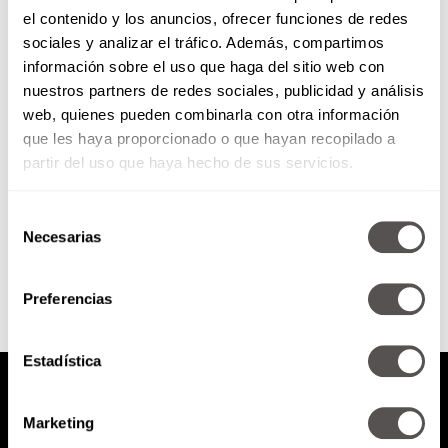
el contenido y los anuncios, ofrecer funciones de redes
Álbum del mundial a la moi
sociales y analizar el tráfico. Además, compartimos
información sobre el uso que haga del sitio web con
nuestros partners de redes sociales, publicidad y análisis
Olvídate del otro álbum y mira
web, quienes pueden combinarla con otra información
éste del ilustrador rumano Daniel
que les haya proporcionado o que hayan recopilado a
Nyari. Pon a prueba a todos
aquellos que dicen...
partir del uso que haya hecho de sus servicios.
Selección
SEGUIR LEYENDO
Necesarias
de
consentimiento
Preferencias
Estadística
Marketing