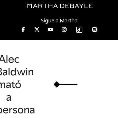
Thursday, 06 August, 2026
Sigue a Martha
ernes de 10 a 13 hrs.
Alec
Baldwin
mató
a
persona