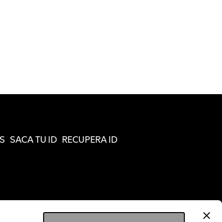
S
SACA TU ID
RECUPERA ID