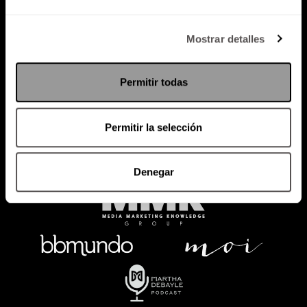
Política de Privacidad
Mostrar detalles
PODCAST
RADIO
MARTHA
EVENTOS
Permitir todas
PRODUCTOS
SACA TU ID
RECUPERA ID
Permitir la selección
Denegar