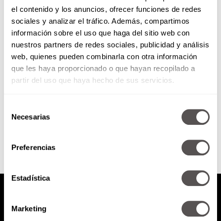
el contenido y los anuncios, ofrecer funciones de redes
Alec Baldwin: Qué pasó y otros
sociales y analizar el tráfico. Además, compartimos
trágicos accidentes en la
información sobre el uso que haga del sitio web con
historia del cine
nuestros partners de redes sociales, publicidad y análisis
Les decimos qué onda con las
web, quienes pueden combinarla con otra información
armas de utilería, en qué casos se
que les haya proporcionado o que hayan recopilado a
vuelven peligrosas, qué onda con
las balas...
partir del uso que haya hecho de sus servicios.
Selección
SEGUIR LEYENDO
Necesarias
de
consentimiento
Preferencias
Estadística
Marketing