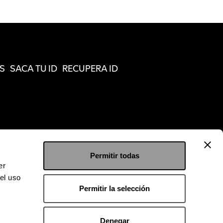
S
SACA TU ID
RECUPERA ID
Permitir todas
er
el uso
Permitir la selección
Denegar