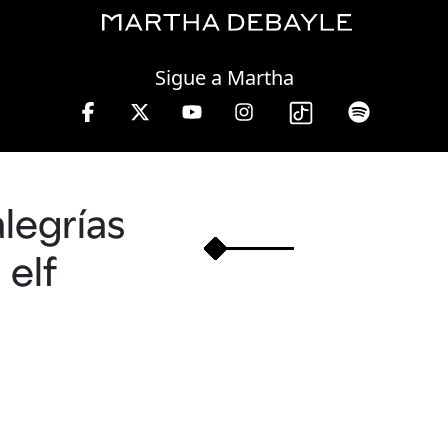
Saturday, 08 August, 2026
Sigue a Martha
rnes de 10 a 13 hrs.
alegrías
elf