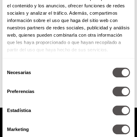
el contenido y los anuncios, ofrecer funciones de redes
Desintoxica tu cuerpo: El
sociales y analizar el tráfico. Además, compartimos
método Clean de Alejandro
información sobre el uso que haga del sitio web con
Junger
nuestros partners de redes sociales, publicidad y análisis
Ana Paula Carral Especialista en
web, quienes pueden combinarla con otra información
nutrición, salud y bienestar;
que les haya proporcionado o que hayan recopilado a
promotora, escritora y oradora
motivaciona FB: alternativa.life
partir del uso que haya hecho de sus servicios.
TW: @alternativa.life
alternativalife.infoexpo.com.mx
Selección
hola@alternativa.life...
SEGUIR LEYENDO
Necesarias
de
consentimiento
Preferencias
Estadística
Marketing