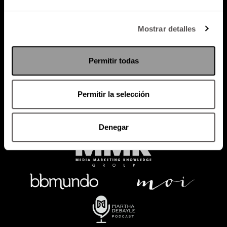
Política de Privacidad
Mostrar detalles
PODCAST
RADIO
MARTHA
EVENTOS
Permitir todas
PRODUCTOS
SACA TU ID
RECUPERA ID
Permitir la selección
Denegar