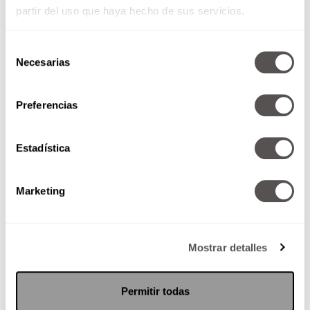
partir del uso que haya hecho de sus servicios.
Selección
Necesarias
de
consentimiento
Preferencias
Aleppo: Conflicto y rescate de
estudiantes
Estadística
Vienen a hablar sobre el conflicto
en Aleppo, qué está pasando, por
Marketing
qué, qué va a pasar, se puede
hacer...
Mostrar detalles
SEGUIR LEYENDO
Permitir todas