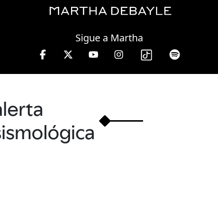
Friday, 07 August, 2026
Sigue a Martha
bayle en W, lunes a viernes de 10 a 13 hrs.
alerta
sismológica