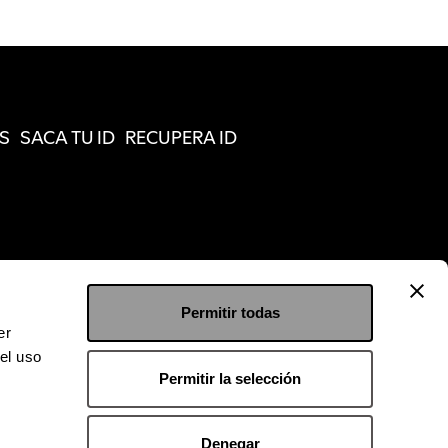
S
SACA TU ID
RECUPERA ID
Permitir todas
er
el uso
Permitir la selección
Denegar