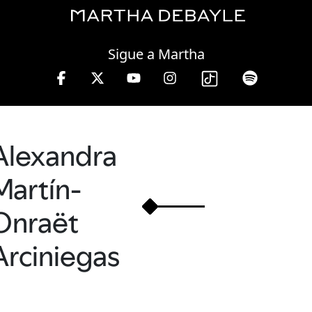
Friday, 07 August, 2026
Sigue a Martha
a Debayle en W, lunes a viernes de 10 a 13 hrs.
Alexandra
Martín-
Onraët
Arciniegas