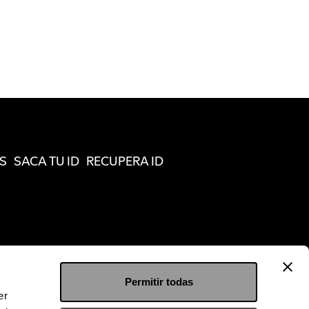
S
SACA TU ID
RECUPERA ID
Permitir todas
er