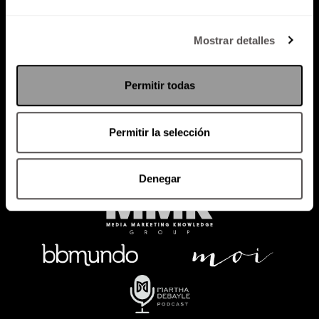
Política de Privacidad
Mostrar detalles
PODCAST
RADIO
MARTHA
EVENTOS
Permitir todas
PRODUCTOS
SACA TU ID
RECUPERA ID
Permitir la selección
Denegar