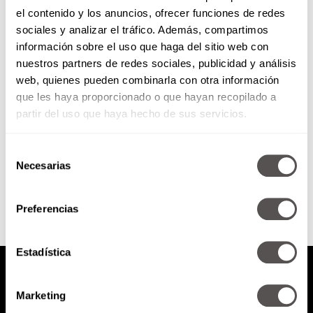
el contenido y los anuncios, ofrecer funciones de redes
Ali Guarneros, la mexicana que
sociales y analizar el tráfico. Además, compartimos
hace historia en la NASA
información sobre el uso que haga del sitio web con
nuestros partners de redes sociales, publicidad y análisis
Vamos a conocer su historia y
web, quienes pueden combinarla con otra información
nos viene a contar cómo le hizo
que les haya proporcionado o que hayan recopilado a
para llegar a Sillicon Valley y
trabajar...
partir del uso que haya hecho de sus servicios.
Selección
SEGUIR LEYENDO
Necesarias
de
consentimiento
Preferencias
Estadística
Marketing