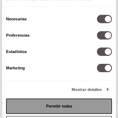
Selección
Necesarias
de
consentimiento
Preferencias
Mujeres que aman demasiado…
demasiado mal
Estadística
¿Su pareja es lo más importante
en su vida, aún por encima de
ustedes? Les vamos a decir por
Marketing
qué...
Mostrar detalles
SEGUIR LEYENDO
Permitir todas